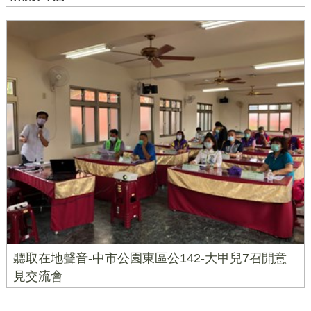
聽取在地聲音-中市公園東區公142-大甲兒7召開意
見交流會