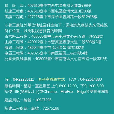
建 設 局：
407610
臺中市西屯區臺灣大道3段99號
新建工程處：407610臺中市西屯區臺灣大道3段99號
養護工程處：427215臺中市潭子區豐興路一段512號5樓
※養工處駐外單位地址及科室如下，需洽詢業務請先來電確認
所在位置，以免耽誤您寶貴的時間
市六區工程隊：408009臺中市南屯區文心南五路一段331號
山線工程隊：420012臺中市豐原區豐原大道二段598號2樓
海線工程隊：436044臺中市清水區鰲海路100號
屯區工程隊：402025臺中市
南區福田二街23號4樓
公園景觀維護科：408009臺中市南屯區文心南五路一段331號
Tel：04-22289111
各科室聯絡方式
FAX：04-22514389
服務時間：星期一至星期五 上午8:00-12:00、下午1:00-5:00
請使用IE(第9版以上)或Chrome、FireFox、Edge等瀏覽器瀏覽
建設局統一編號：10927296
新建工程處統一編號
：
72575166