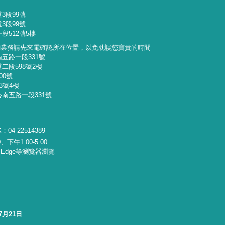
3段99號
3段99號
段512號5樓
詢業務請先來電確認所在位置，以免耽誤您寶貴的時間
南五路一段331號
二段598號2樓
00號
3號4樓
心南五路一段331號
：04-22514389
下午1:00-5:00
x、Edge等瀏覽器瀏覽
7月21日