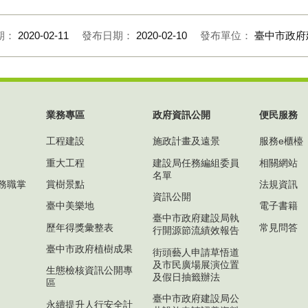
期：
2020-02-11
發布日期：
2020-02-10
發布單位：
臺中市政府
業務專區
政府資訊公開
便民服務
工程建設
施政計畫及遠景
服務e櫃檯
重大工程
建設局任務編組委員
相關網站
名單
務職掌
賞樹景點
法規資訊
資訊公開
臺中美樂地
電子書籍
臺中市政府建設局執
歷年得獎彙整表
常見問答
行開源節流績效報告
臺中市政府植樹成果
街頭藝人申請草悟道
及市民廣場展演位置
生態檢核資訊公開專
及假日抽籤辦法
區
臺中市政府建設局公
永續提升人行安全計