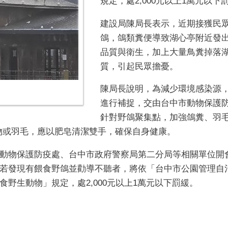
規定，處2,000元以上1萬元以下
建設局陳局長表示，近期接獲民
鴿，鴿類糞便導致湖心亭附近發
品質與衛生，加上大量鳥糞掉落
質，引起民眾擔憂。
陳局長說明，為減少環境感染源
進行補捉，交由台中市動物保護
針對野鴿聚集點，加強鴿糞、羽毛
物或羽毛，應以肥皂清潔雙手，確保自身健康。
動物保護防疫處、台中市政府警察局第二分局等相關單位開
若發現有餵食野鴿並勸導不聽者，將依「台中市公園管理自治條
野生動物」規定，處2,000元以上1萬元以下罰緩。