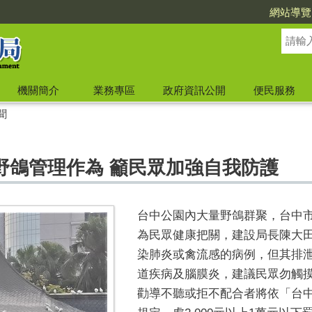
網站導覽
機關簡介
業務專區
政府資訊公開
便民服務
聞
野鴿管理作為 籲民眾加強自我防護
台中公園內大量野鴿群聚，台中
為民眾健康把關，建設局長陳大
染肺炎或禽流感的病例，但其排
道疾病及腦膜炎，建議民眾勿觸
勸導不聽或拒不配合者將依「台