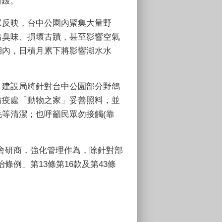
罰鍰。
眾反映，台中公園內聚集大量野
出臭味、損壞古蹟，甚至影響空氣
湖內，日積月累下將影響湖水水
，建設局將針對台中公園部分野鴿
防疫處「動物之家」妥善照料，並
等清潔；也呼籲民眾勿接觸(靠
會研商，強化管理作為，除針對部
例」第13條第16款及第43條