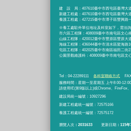
建 設 局：
407610
臺中市西屯區臺灣大道
新建工程處：407610臺中市西屯區臺灣大道
養護工程處：427215臺中市潭子區豐興路一
※養工處駐外單位地址及科室如下，需洽
市六區工程隊：408009臺中市南屯區文心
山線工程隊：420012臺中市豐原區豐原大道
海線工程隊：436044臺中市清水區鰲海路1
屯區工程隊：402025臺中市
南區福田二街2
公園景觀維護科：408009臺中市南屯區文
Tel：04-22289111
各科室聯絡方式
FAX
服務時間：星期一至星期五 上午8:00-12:00、
請使用IE(第9版以上)或Chrome、FireFo
建設局統一編號：10927296
新建工程處統一編號
：
72575166
養護工程處統一編號
：
72575172
瀏覽人次
2031633
更新日期
115年