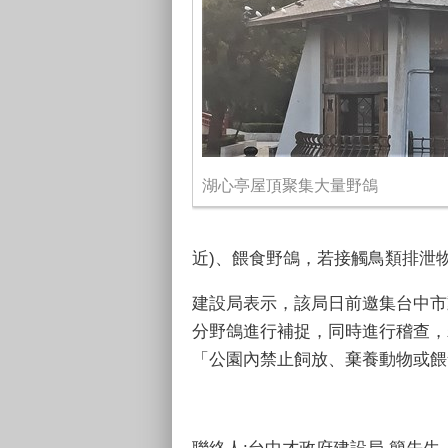
湖心亭屋頂聚集大量野鴿
近)、餵食野鴿，若接觸鳥類排泄
建設局表示，該局日前邀集台中市
分野鴿進行補捉，同時進行稽查，
「公園內禁止飼放、棄養動物或餵食
聯絡人:台中才政府建設局 簡先生