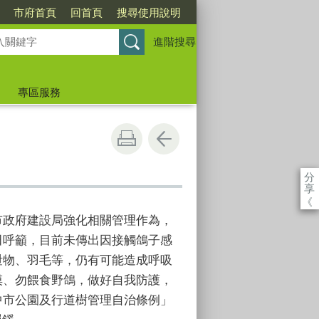
市府首頁
回首頁
搜尋使用說明
進階搜尋
專區服務
分
享
《
市政府建設局強化相關管理作為，
田呼籲，目前未傳出因接觸鴿子感
泄物、羽毛等，仍有可能造成呼吸
摸、勿餵食野鴿，做好自我防護，
中市公園及行道樹管理自治條例」