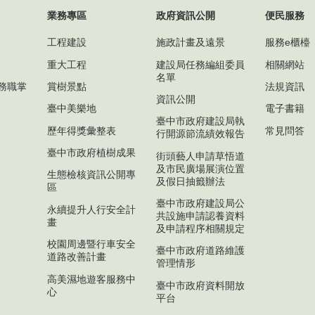
業務專區
政府資訊公開
便民服務
工程建設
施政計畫及遠景
服務e櫃檯
重大工程
建設局任務編組委員
相關網站
名單
務職掌
賞樹景點
法規資訊
資訊公開
臺中美樂地
電子書籍
臺中市政府建設局執
歷年得獎彙整表
常見問答
行開源節流績效報告
臺中市政府植樹成果
街頭藝人申請草悟道
及市民廣場展演位置
生態檢核資訊公開專
及假日抽籤辦法
區
臺中市政府建設局公
永續提升人行安全計
共設施申請認養資料
畫
及申請程序相關規定
校園周邊暨行車安全
臺中市政府道路維護
道路改善計畫
管理情形
高美濕地遊客服務中
臺中市政府資料開放
心
平台