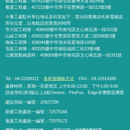
新建工程處：407610臺中市西屯區臺灣大道3段99號
養護工程處：427215臺中市潭子區豐興路一段512號5樓
※養工處駐外單位地址及科室如下，需洽詢業務請先來電確認
所在位置，以免耽誤您寶貴的時間
市六區工程隊：408009臺中市南屯區文心南五路一段331號
山線工程隊：420012臺中市豐原區豐原大道二段598號2樓
海線工程隊：436044臺中市清水區鰲海路100號
屯區工程隊：402025臺中市
南區福田二街23號4樓
公園景觀維護科：408009臺中市南屯區文心南五路一段331號
Tel：04-22289111
各科室聯絡方式
FAX：04-22514389
服務時間：星期一至星期五 上午8:00-12:00、下午1:00-5:00
請使用IE(第9版以上)或Chrome、FireFox、Edge等瀏覽器瀏覽
建設局統一編號：10927296
新建工程處統一編號
：
72575166
養護工程處統一編號
：
72575172