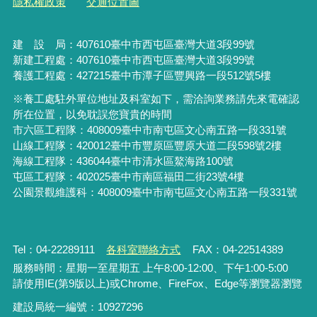
隱私權政策
交通位置圖
建 設 局：
407610
臺中市西屯區臺灣大道3段99號
新建工程處：407610臺中市西屯區臺灣大道3段99號
養護工程處：427215臺中市潭子區豐興路一段512號5樓
※養工處駐外單位地址及科室如下，需洽詢業務請先來電確認
所在位置，以免耽誤您寶貴的時間
市六區工程隊：408009臺中市南屯區文心南五路一段331號
山線工程隊：420012臺中市豐原區豐原大道二段598號2樓
海線工程隊：436044臺中市清水區鰲海路100號
屯區工程隊：402025臺中市
南區福田二街23號4樓
公園景觀維護科：408009臺中市南屯區文心南五路一段331號
Tel：04-22289111
各科室聯絡方式
FAX：04-22514389
服務時間：星期一至星期五 上午8:00-12:00、下午1:00-5:00
請使用IE(第9版以上)或Chrome、FireFox、Edge等瀏覽器瀏覽
建設局統一編號：10927296