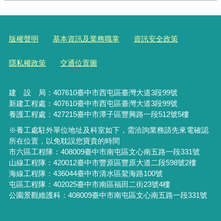
版權聲明
基本資訊及業務職掌
資訊安全政策
隱私權政策
交通位置圖
建 設 局：
407610
臺中市西屯區臺灣大道3段99號
新建工程處：407610臺中市西屯區臺灣大道3段99號
養護工程處：427215臺中市潭子區豐興路一段512號5樓
※養工處駐外單位地址及科室如下，需洽詢業務請先來電確認
所在位置，以免耽誤您寶貴的時間
市六區工程隊：408009臺中市南屯區文心南五路一段331號
山線工程隊：420012臺中市豐原區豐原大道二段598號2樓
海線工程隊：436044臺中市清水區鰲海路100號
屯區工程隊：402025臺中市
南區福田二街23號4樓
公園景觀維護科：408009臺中市南屯區文心南五路一段331號