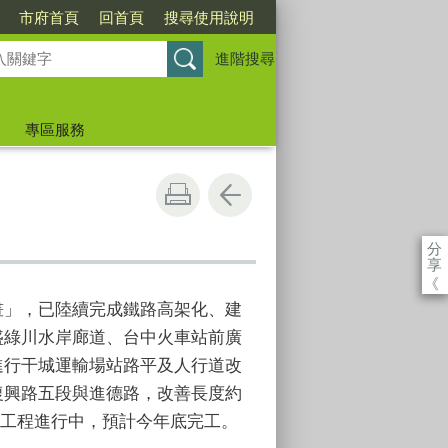
市府首頁
回首頁
搜尋使用說明
進階搜尋
專區服務
分
享
《
畫」，已陸續完成鐵路高架化、建
盛綠川水岸廊道、台中火車站前廣
進行干城運輸場站路平及人行道改
復興路五段與進德路，改善長度約
萬元，工程進行中，預計今年底完工。