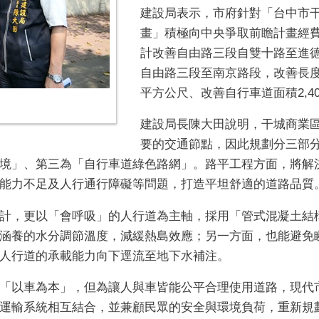
建設局表示，市府針對「台中市
畫」積極向中央爭取前瞻計畫經費補
計改善自由路三段自雙十路至進
自由路三段至南京路段，改善長度約
平方公尺、改善自行車道面積2,4
建設局長陳大田說明，干城商業
要的交通節點，因此規劃分三部
境」、第三為「自行車道綠色路網」。路平工程方面，將解
能力不足及人行通行障礙等問題，打造平坦舒適的道路品質
計，更以「會呼吸」的人行道為主軸，採用「管式混凝土結
涵養的水分調節溫度，減緩熱島效應；另一方面，也能避免
人行道的承載能力向下逕流至地下水補注。
「以車為本」，但為讓人與車皆能公平合理使用道路，現代
運輸系統相互結合，並兼顧民眾的安全與環境負荷，重新規