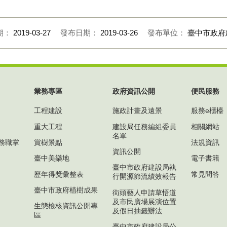
德路改善後
期：
2019-03-27
發布日期：
2019-03-26
發布單位：
臺中市政府
業務專區
政府資訊公開
便民服務
工程建設
施政計畫及遠景
服務e櫃檯
重大工程
建設局任務編組委員
相關網站
名單
務職掌
賞樹景點
法規資訊
資訊公開
臺中美樂地
電子書籍
臺中市政府建設局執
歷年得獎彙整表
常見問答
行開源節流績效報告
臺中市政府植樹成果
街頭藝人申請草悟道
及市民廣場展演位置
生態檢核資訊公開專
及假日抽籤辦法
區
臺中市政府建設局公