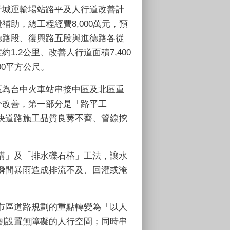
干城運輸場站路平及人行道改善計
助，總工程經費8,000萬元，預
德路段、復興路五段與進德路各從
1.2公里、改善人行道面積7,400
00平方公尺。
區為台中火車站串接中區及北區重
分改善，第一部分是「路平工
決道路施工品質良莠不齊、管線挖
。
構」及「排水礫石樁」工法，讓水
瞬間暴雨造成排流不及、回灌或淹
市區道路規劃的重點轉變為「以人
劃設置無障礙的人行空間；同時串