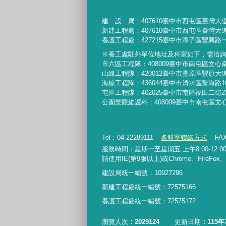
建 設 局：
407610
臺中市西屯區臺灣大道
新建工程處：407610臺中市西屯區臺灣大道
養護工程處：427215臺中市潭子區豐興路一
※養工處駐外單位地址及科室如下，需洽
市六區工程隊：408009臺中市南屯區文心
山線工程隊：420012臺中市豐原區豐原大道
海線工程隊：436044臺中市清水區鰲海路1
屯區工程隊：402025臺中市
南區福田二街2
公園景觀維護科：408009臺中市南屯區文
Tel：04-22289111
各科室聯絡方式
FAX
服務時間：星期一至星期五 上午8:00-12:00、
請使用IE(第9版以上)或Chrome、FireFo
建設局統一編號：10927296
新建工程處統一編號
：
72575166
養護工程處統一編號
：
72575172
瀏覽人次
2029124
更新日期
115年