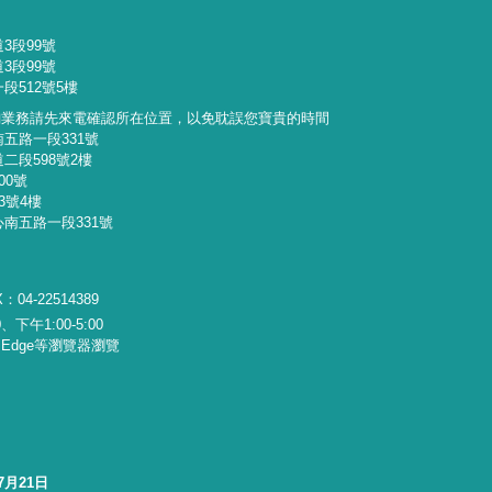
3段99號
3段99號
段512號5樓
詢業務請先來電確認所在位置，以免耽誤您寶貴的時間
南五路一段331號
二段598號2樓
00號
3號4樓
心南五路一段331號
：04-22514389
下午1:00-5:00
x、Edge等瀏覽器瀏覽
7月21日