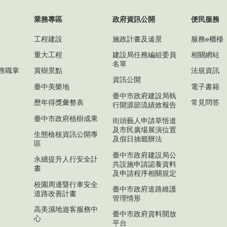
業務專區
政府資訊公開
便民服務
工程建設
施政計畫及遠景
服務e櫃檯
重大工程
建設局任務編組委員
相關網站
名單
務職掌
賞樹景點
法規資訊
資訊公開
臺中美樂地
電子書籍
臺中市政府建設局執
歷年得獎彙整表
常見問答
行開源節流績效報告
臺中市政府植樹成果
街頭藝人申請草悟道
及市民廣場展演位置
生態檢核資訊公開專
及假日抽籤辦法
區
臺中市政府建設局公
永續提升人行安全計
共設施申請認養資料
畫
及申請程序相關規定
校園周邊暨行車安全
臺中市政府道路維護
道路改善計畫
管理情形
高美濕地遊客服務中
臺中市政府資料開放
心
平台