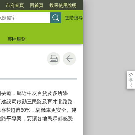
市府首頁
回首頁
搜尋使用說明
進階搜尋
專區服務
分
享
《
圈要道，鄰近中友百貨及多所學
府建設局啟動三民路及育才北路路
下地率超過60%，騎機車更安全。建
動路平專案，要讓各地民眾都感受