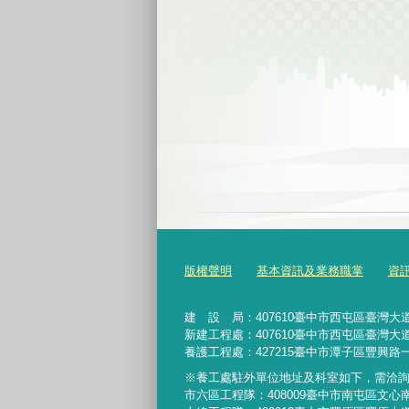
版權聲明
基本資訊及業務職掌
資
建 設 局：
407610
臺中市西屯區臺灣大道
新建工程處：407610臺中市西屯區臺灣大道
養護工程處：427215臺中市潭子區豐興路一
※養工處駐外單位地址及科室如下，需洽
市六區工程隊：408009臺中市南屯區文心