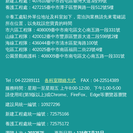
新建工程處：407610臺中市西屯區臺灣大道3段99號
養護工程處：427215臺中市潭子區豐興路一段512號5樓
※養工處駐外單位地址及科室如下，需洽詢業務請先來電確認
所在位置，以免耽誤您寶貴的時間
市六區工程隊：408009臺中市南屯區文心南五路一段331號
山線工程隊：420012臺中市豐原區豐原大道二段598號2樓
海線工程隊：436044臺中市清水區鰲海路100號
屯區工程隊：402025臺中市
南區福田二街23號4樓
公園景觀維護科：408009臺中市南屯區文心南五路一段331號
Tel：04-22289111
各科室聯絡方式
FAX：04-22514389
服務時間：星期一至星期五 上午8:00-12:00、下午1:00-5:00
請使用IE(第9版以上)或Chrome、FireFox、Edge等瀏覽器瀏覽
建設局統一編號：10927296
新建工程處統一編號
：
72575166
養護工程處統一編號
：
72575172
瀏覽人次
2032575
更新日期
115年7月21日