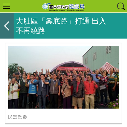
大肚區「囊底路」打通 出入
不再繞路
民眾歡慶