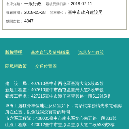
一般行政
2018-07-11
市府分類：
最後異動日期：
2018-05-28
臺中市政府建設局
發布日期：
發布單位：
4847
點閱次數：
版權聲明
基本資訊及業務職掌
資訊安全政策
隱私權政策
交通位置圖
建 設 局：
407610
臺中市西屯區臺灣大道3段99號
新建工程處：407610臺中市西屯區臺灣大道3段99號
養護工程處：427215臺中市潭子區豐興路一段512號5樓
※養工處駐外單位地址及科室如下，需洽詢業務請先來電確認
所在位置，以免耽誤您寶貴的時間
市六區工程隊：408009臺中市南屯區文心南五路一段331號
山線工程隊：420012臺中市豐原區豐原大道二段598號2樓