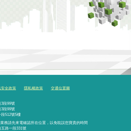
訊安全政策
隱私權政策
交通位置圖
3段99號
3段99號
段512號5樓
詢業務請先來電確認所在位置，以免耽誤您寶貴的時間
南五路一段331號