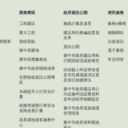
業務專區
政府資訊公開
便民服務
工程建設
施政計畫及遠景
服務e櫃檯
重大工程
建設局任務編組委員
相關網站
名單
務職掌
賞樹景點
法規資訊
資訊公開
臺中美樂地
電子書籍
臺中市政府建設局執
歷年得獎彙整表
常見問答
行開源節流績效報告
臺中市政府植樹成果
街頭藝人申請草悟道
及市民廣場展演位置
生態檢核資訊公開專
及假日抽籤辦法
區
臺中市政府建設局公
永續提升人行安全計
共設施申請認養資料
畫
及申請程序相關規定
校園周邊暨行車安全
臺中市政府道路維護
道路改善計畫
管理情形
高美濕地遊客服務中
臺中市政府資料開放
心
平台