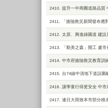
2410
提升一中商圈道路品質
2411
「搶險救災新聞發布應
2412
太原、興進綠園道 建
2413
「勤美之森」開工 盧市
2414
中市府搶險救災教育訓練
2415
台74線中清地下道設圍
2416
讓學童行得更安全 中
2417
連日大雨致本市部分積水