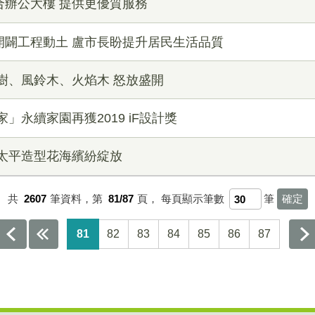
合辦公大樓 提供更優質服務
開闢工程動土 盧市長盼提升居民生活品質
樹、風鈴木、火焰木 怒放盛開
」永續家園再獲2019 iF設計獎
太平造型花海繽紛綻放
共
2607
筆資料，第
81/87
頁，
每頁顯示筆數
筆
81
82
83
84
85
86
87