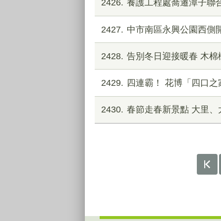
2426
養護工程處喬遷潭子聯
2427
中市南區永興公園西側
2428
告別冬日迎接暖春 木棉
2429
四連霸！ 花博「四口之家
2430
春節走春新景點 大里、
:::