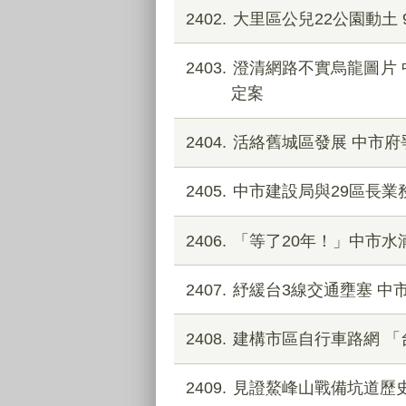
2402
大里區公兒22公園動土 
2403
澄清網路不實烏龍圖片
定案
2404
活絡舊城區發展 中市
2405
中市建設局與29區長業
2406
「等了20年！」中市水
2407
紓緩台3線交通壅塞 中
2408
建構市區自行車路網 
2409
見證鰲峰山戰備坑道歷史