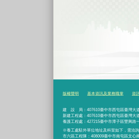
版權聲明
基本資訊及業務職掌
資
建 設 局：
407610
臺中市西屯區臺灣大道
新建工程處：407610臺中市西屯區臺灣大道
養護工程處：427215臺中市潭子區豐興路一
※養工處駐外單位地址及科室如下，需洽
市六區工程隊：408009臺中市南屯區文心