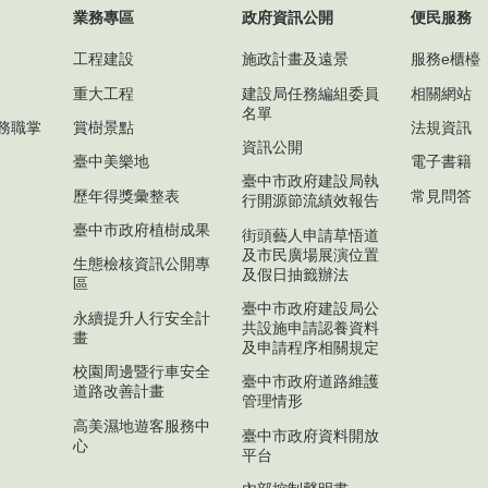
業務專區
政府資訊公開
便民服務
工程建設
施政計畫及遠景
服務e櫃檯
重大工程
建設局任務編組委員
相關網站
名單
務職掌
賞樹景點
法規資訊
資訊公開
臺中美樂地
電子書籍
臺中市政府建設局執
歷年得獎彙整表
常見問答
行開源節流績效報告
臺中市政府植樹成果
街頭藝人申請草悟道
及市民廣場展演位置
生態檢核資訊公開專
及假日抽籤辦法
區
臺中市政府建設局公
永續提升人行安全計
共設施申請認養資料
畫
及申請程序相關規定
校園周邊暨行車安全
臺中市政府道路維護
道路改善計畫
管理情形
高美濕地遊客服務中
臺中市政府資料開放
心
平台