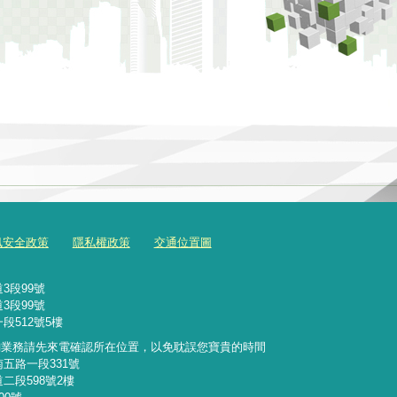
訊安全政策
隱私權政策
交通位置圖
3段99號
3段99號
段512號5樓
詢業務請先來電確認所在位置，以免耽誤您寶貴的時間
南五路一段331號
二段598號2樓