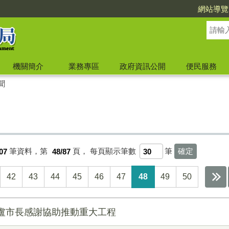
網站導覽
機關簡介
業務專區
政府資訊公開
便民服務
聞
07
筆資料，第
48/87
頁，
每頁顯示筆數
筆
42
43
44
45
46
47
48
49
50
盧市長感謝協助推動重大工程