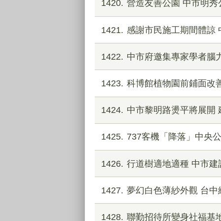
1420
營造友善公園 中市明
1421
感謝市民施工期間體諒
1422
中市府邀集專家學者腦
1423
科博館植物園前鋪面改
1424
中市黎明路燙平將展開
1425
737客機「降落」中央
1426
行道樹適地適種 中市
1427
夢幻白色薄紗外觀 台
1428
聯勤招待所變身社福基