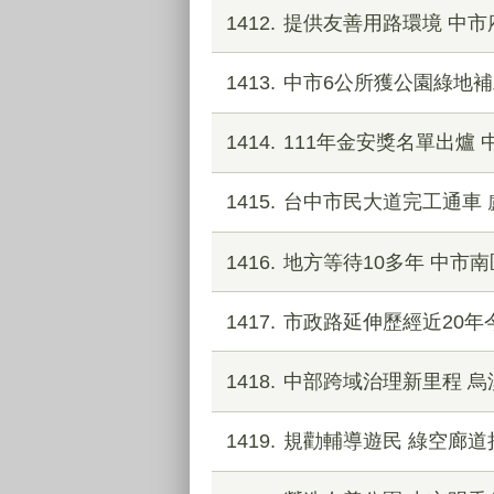
1412
提供友善用路環境 中
1413
中市6公所獲公園綠地補
1414
111年金安獎名單出爐 
1415
台中市民大道完工通車 
1416
地方等待10多年 中市
1417
市政路延伸歷經近20年
1418
中部跨域治理新里程 烏
1419
規勸輔導遊民 綠空廊道