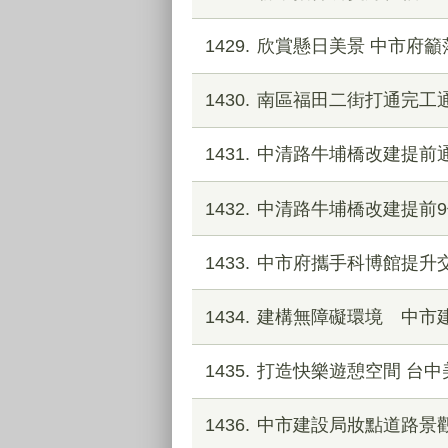
1429
欣賞懸日美景 中市府籲
1430
南區福田二街打通完工
1431
中清路牛埔橋改建提前
1432
中清路牛埔橋改建提前9個
1433
中市府攜手科博館提升交
1434
建構無障礙環境 中市
1435
打造快樂遊憩空間 台
1436
中市建設局妝點道路景