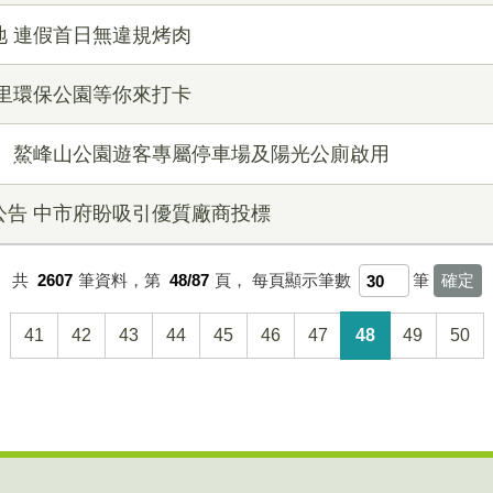
 連假首日無違規烤肉
里環保公園等你來打卡
！ 鰲峰山公園遊客專屬停車場及陽光公廁啟用
公告 中市府盼吸引優質廠商投標
共
2607
筆資料，第
48/87
頁，
每頁顯示筆數
筆
41
42
43
44
45
46
47
48
49
50