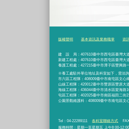
版權聲明
基本資訊及業務職掌
資
建 設 局：
407610
臺中市西屯區臺灣大道
新建工程處：407610臺中市西屯區臺灣大道
養護工程處：427215臺中市潭子區豐興路一
※養工處駐外單位地址及科室如下，需洽
市六區工程隊：408009臺中市南屯區文心
山線工程隊：420012臺中市豐原區豐原大道
海線工程隊：436044臺中市清水區鰲海路1
屯區工程隊：402025臺中市
南區福田二街2
公園景觀維護科：408009臺中市南屯區文
Tel：04-22289111
各科室聯絡方式
FAX
服務時間：星期一至星期五 上午8:00-12:00、