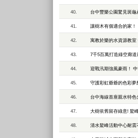
40.
台中豐樂公園驚見斑龜
41.
讓樹木有個適合的家！
42.
寓教於樂的水資源教室
43.
7千5百萬打造綠空廊
44.
迎戰汛期強風豪雨！ 
45.
守護彩虹爺爺的色彩夢
46.
台中海線首座親水特色
47.
大樹依舊留存綠意! 
48.
清水鰲峰活動中心耐震