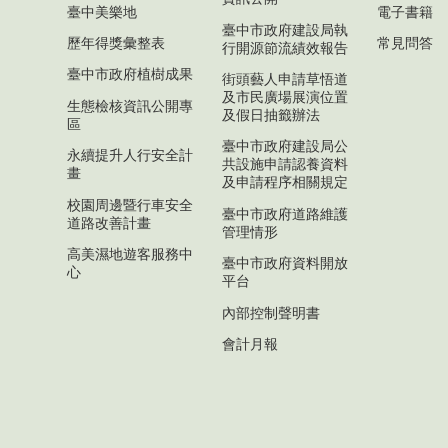
臺中美樂地
電子書籍
臺中市政府建設局執
歷年得獎彙整表
常見問答
行開源節流績效報告
臺中市政府植樹成果
街頭藝人申請草悟道
及市民廣場展演位置
生態檢核資訊公開專
及假日抽籤辦法
區
臺中市政府建設局公
永續提升人行安全計
共設施申請認養資料
畫
及申請程序相關規定
校園周邊暨行車安全
臺中市政府道路維護
道路改善計畫
管理情形
高美濕地遊客服務中
臺中市政府資料開放
心
平台
內部控制聲明書
會計月報