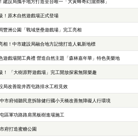
！建設局攜手地方打造全台唯一「大黃蜂奇幻溜滑梯」
級！原木自然遊戲場正式登場
岡豐洲公園「戰域堡壘遊戲場」完工亮相
亮相！中市建設局融合地方記憶打造人氣新地標
色遊戲場開工典禮 營造自然主題「森林嘉年華」特色美樂地
級！ 「大樹原野遊戲場」完工開放探索無限樂趣
設局改善龍井西屯路排水工程見效
 中市府傾聽民意拆除健行國小天橋改善無障礙人行環境
北屯區軍功路路肩黑板樹進場施工
中市府打造蜜糖公園