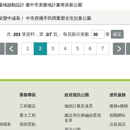
樂場域啟動設計 臺中市美樂地計畫再添新公園
笑聲中成長！ 中市府攜手民間重塑北屯兒童公園
共
203
筆資料，第
2/7
頁，
每頁顯示筆數
筆
1
2
3
4
5
6
7
業務專區
政府資訊公開
便民服務
工程建設
施政計畫及遠景
服務e櫃檯
重大工程
建設局任務編組委員
相關網站
名單
務職掌
賞樹景點
法規資訊
資訊公開