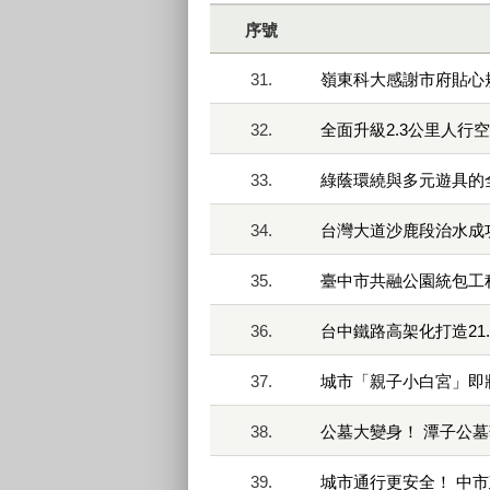
序號
31.
嶺東科大感謝市府貼心
32.
全面升級2.3公里人行
33.
綠蔭環繞與多元遊具的
34.
台灣大道沙鹿段治水成
35.
臺中市共融公園統包工
36.
台中鐵路高架化打造21
37.
城市「親子小白宮」即
38.
公墓大變身！ 潭子公
39.
城市通行更安全！ 中