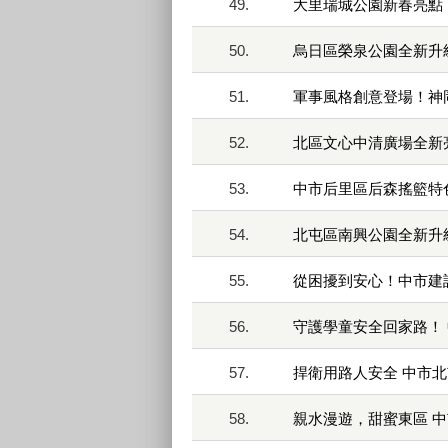
49.
大里瑞城公園新春亮點
50.
烏日區榮泉公園全新升
51.
軍事風格創意登場！神
52.
北區文心中清廣場全新
53.
中市后里區后森搖籃特
54.
北屯區南興公園全新升
55.
從困擾到安心！中市建
56.
守護學童安全回家路！
57.
捍衛用路人安全 中市
58.
親水漫遊，甜蜜東區 