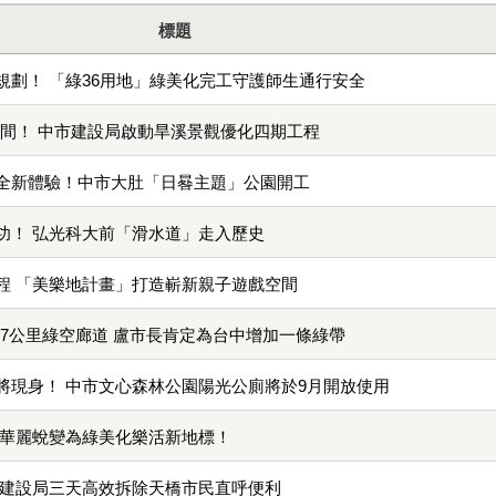
標題
規劃！ 「綠36用地」綠美化完工守護師生通行安全
空間！ 中市建設局啟動旱溪景觀優化四期工程
全新體驗！中市大肚「日晷主題」公園開工
功！ 弘光科大前「滑水道」走入歷史
程 「美樂地計畫」打造嶄新親子遊戲空間
.7公里綠空廊道 盧市長肯定為台中增加一條綠帶
將現身！ 中市文心森林公園陽光公廁將於9月開放使用
墓華麗蛻變為綠美化樂活新地標！
市建設局三天高效拆除天橋市民直呼便利