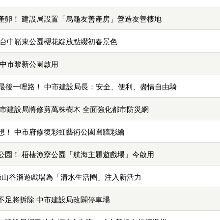
產卵！ 建設局設置「烏龜友善產房」營造友善棲地
 台中嶺東公園櫻花綻放點綴初春景色
 中市黎新公園啟用
道最後一哩路！ 中市建設局長：安全、便利、盡情自由騎
中市建設局將修剪萬株樹木 全面強化都市防災網
想！ 中市府修復彩虹藝術公園圍牆彩繪
公園！ 梧棲漁寮公園「航海主題遊戲場」今啟用
鰲峰山谷溜遊戲場為「清水生活圈」注入新活力
不足將拆除 中市建設局改闢停車場