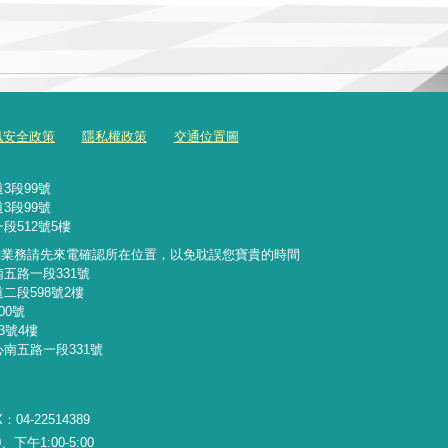
訊安全政策
隱私權政策
交通位置圖
3段99號
3段99號
段512號5樓
詢業務請先來電確認所在位置，以免耽誤您寶貴的時間
南五路一段331號
二段598號2樓
00號
3號4樓
心南五路一段331號
：04-22514389
下午1:00-5:00