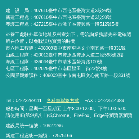
建 設 局：
407610
臺中市西屯區臺灣大道3段99號
新建工程處：407610臺中市西屯區臺灣大道3段99號
養護工程處：427215臺中市潭子區豐興路一段512號5樓
※養工處駐外單位地址及科室如下，需洽詢業務請先來電確認
所在位置，以免耽誤您寶貴的時間
市六區工程隊：408009臺中市南屯區文心南五路一段331號
山線工程隊：420012臺中市豐原區豐原大道二段598號2樓
海線工程隊：436044臺中市清水區鰲海路100號
屯區工程隊：402025臺中市
南區福田二街23號4樓
公園景觀維護科：408009臺中市南屯區文心南五路一段331號
Tel：04-22289111
各科室聯絡方式
FAX：04-22514389
服務時間：星期一至星期五 上午8:00-12:00、下午1:00-5:00
請使用IE(第9版以上)或Chrome、FireFox、Edge等瀏覽器瀏覽
建設局統一編號：10927296
新建工程處統一編號
：
72575166