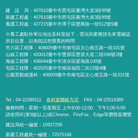
建 設 局：
407610
臺中市西屯區臺灣大道3段99號
新建工程處：407610臺中市西屯區臺灣大道3段99號
養護工程處：427215臺中市潭子區豐興路一段512號5樓
※養工處駐外單位地址及科室如下，需洽詢業務請先來電確認
所在位置，以免耽誤您寶貴的時間
市六區工程隊：408009臺中市南屯區文心南五路一段331號
山線工程隊：420012臺中市豐原區豐原大道二段598號2樓
海線工程隊：436044臺中市清水區鰲海路100號
屯區工程隊：402025臺中市
南區福田二街23號4樓
公園景觀維護科：408009臺中市南屯區文心南五路一段331號
Tel：04-22289111
各科室聯絡方式
FAX：04-22514389
服務時間：星期一至星期五 上午8:00-12:00、下午1:00-5:00
請使用IE(第9版以上)或Chrome、FireFox、Edge等瀏覽器瀏覽
建設局統一編號：10927296
新建工程處統一編號
：
72575166