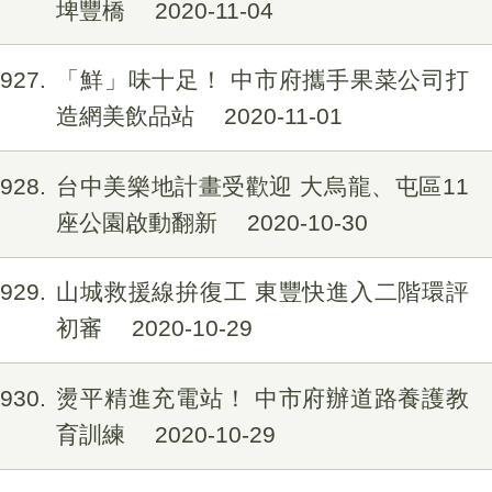
埤豐橋
2020-11-04
1927
「鮮」味十足！ 中市府攜手果菜公司打
造網美飲品站
2020-11-01
1928
台中美樂地計畫受歡迎 大烏龍、屯區11
座公園啟動翻新
2020-10-30
1929
山城救援線拚復工 東豐快進入二階環評
初審
2020-10-29
1930
燙平精進充電站！ 中市府辦道路養護教
育訓練
2020-10-29