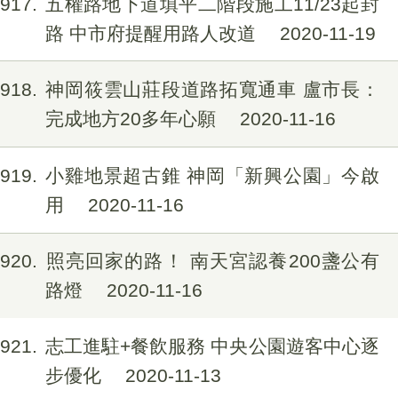
1917
五權路地下道填平二階段施工11/23起封
路 中市府提醒用路人改道
2020-11-19
1918
神岡筱雲山莊段道路拓寬通車 盧市長：
完成地方20多年心願
2020-11-16
1919
小雞地景超古錐 神岡「新興公園」今啟
用
2020-11-16
1920
照亮回家的路！ 南天宮認養200盞公有
路燈
2020-11-16
1921
志工進駐+餐飲服務 中央公園遊客中心逐
步優化
2020-11-13