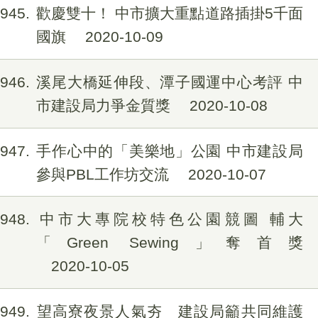
1945
歡慶雙十！ 中市擴大重點道路插掛5千面
國旗
2020-10-09
1946
溪尾大橋延伸段、潭子國運中心考評 中
市建設局力爭金質獎
2020-10-08
1947
手作心中的「美樂地」公園 中市建設局
參與PBL工作坊交流
2020-10-07
1948
中市大專院校特色公園競圖 輔大
「Green Sewing」奪首獎
2020-10-05
1949
望高寮夜景人氣夯 建設局籲共同維護