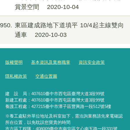
賞景空間
2020-10-04
1950
東區建成路地下道填平 10/4起主線雙向
通車
2020-10-03
版權聲明
基本資訊及業務職掌
資訊安全政策
隱私權政策
交通位置圖
建 設 局：
407610
臺中市西屯區臺灣大道3段99號
新建工程處：407610臺中市西屯區臺灣大道3段99號
養護工程處：427215臺中市潭子區豐興路一段512號5樓
※養工處駐外單位地址及科室如下，需洽詢業務請先來電確認
所在位置，以免耽誤您寶貴的時間
市六區工程隊：408009臺中市南屯區文心南五路一段331號