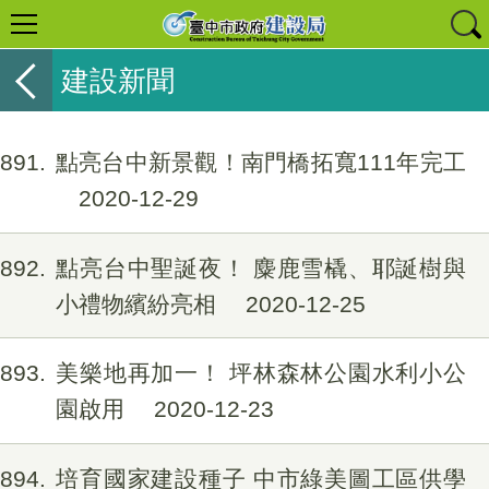
建設新聞
1891
點亮台中新景觀！南門橋拓寬111年完工
2020-12-29
1892
點亮台中聖誕夜！ 麋鹿雪橇、耶誕樹與
小禮物繽紛亮相
2020-12-25
1893
美樂地再加一！ 坪林森林公園水利小公
園啟用
2020-12-23
1894
培育國家建設種子 中市綠美圖工區供學