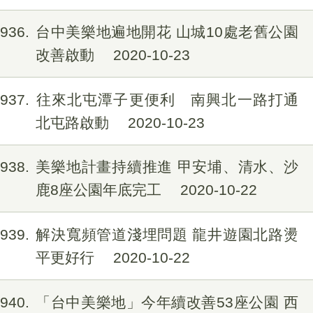
1936
台中美樂地遍地開花 山城10處老舊公園
改善啟動
2020-10-23
1937
往來北屯潭子更便利 南興北一路打通
北屯路啟動
2020-10-23
1938
美樂地計畫持續推進 甲安埔、清水、沙
鹿8座公園年底完工
2020-10-22
1939
解決寬頻管道淺埋問題 龍井遊園北路燙
平更好行
2020-10-22
1940
「台中美樂地」今年續改善53座公園 西