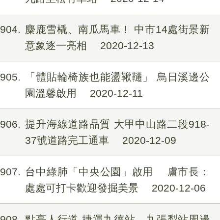
1904
麋鹿雪橇、南瓜馬車！ 中市14處街景新
意象逐一亮相
2020-12-13
1905
「體貼輪椅族也能盪鞦韆」 烏日溪邊公
園溫馨啟用
2020-12-11
1906
提升海線道路品質 大甲中山路二段918-
37號道路完工通車
2020-12-09
1907
台中綠肺「中央公園」啟用 盧市長：
處處可打卡歡迎發掘美景
2020-12-06
1908
點亮人行道 捷運九德站、九張犁站周邊