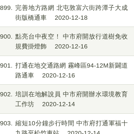
1899
完善地方路網 北屯敦富六街跨潭子大成
街版橋通車
2020-12-18
1900
點亮台中夜空！ 中市府開放行道樹免收
規費掛燈飾
2020-12-16
1901
打通在地交通路網 霧峰區94-12M新闢道
路通車
2020-12-16
1902
培訓在地解說員 中市府開辦水環境教育
工作坊
2020-12-14
1903
縮短10分鐘步行時間 中市府打通軍福十
九路至松竹車站
2020-12-14