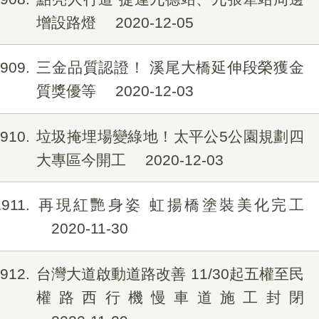
增設路燈
2020-12-05
1909
三金品質認證！ 溪尾大橋延伸段榮獲金
質獎優等
2020-12-03
1910
垃圾掩埋場變綠地！太平公5公園規劃四
大專區今開工
2020-12-03
1911
再現紅艷身姿 虹揚橋塗裝美化完工
2020-11-30
1912
台灣大道啟動道路改善 11/30起五權至民
權路西行機慢車道施工封閉